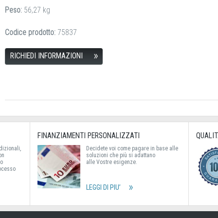
Peso:
56,27 kg
Codice prodotto:
75837
RICHIEDI INFORMAZIONI
FINANZIAMENTI PERSONALIZZATI
QUALIT
dizionali,
Decidete voi come pagare in base alle
on
soluzioni che più si adattano
no
alle Vostre esigenze.
rocesso
LEGGI DI PIU’